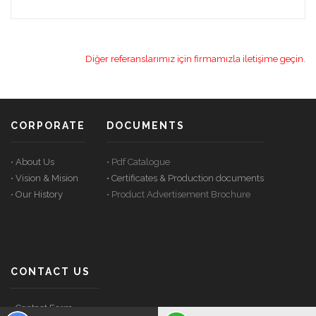
Diğer referanslarımız için firmamızla iletişime geçin.
CORPORATE
DOCUMENTS
•
About Us
• Pdf Catalogue
•
Vision & Mision
• Certificates & Production documents
•
Our History
• Product Advertisement Brochure
CONTACT US
•
Contact Form